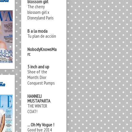
blossom girl
The cherry
blossom girl x
Disneyland Paris
B a la moda
Tu plan de acción
NobodyKnowsMa
rc
5 inch and up
Shoe of the
Month: Dior
ña
Conquest Pumps
HANNELI
MUSTAPARTA
THE WINTER
COAT!
... Oh My Vogue !
Good bye 2014