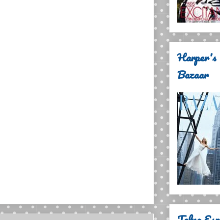
Harper's
Bazaar
Telva Es