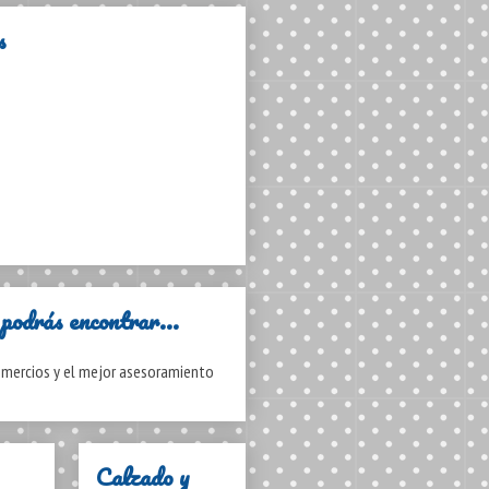
s
podrás encontrar...
mercios y el mejor asesoramiento
Calzado y