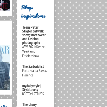
Blogs
inspiradores
Team Peter
Stigter, catwalk
show, streetwear
and fashion
photography
AFW 2024: Denzel
Veerkamp
Fashionshow
The Sartorialist
Fortezza da Basso,
Florence
mydailystyle |
StyleLovely
BRETON STRIPES
The cherry
paña