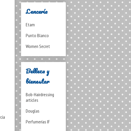
Lencería
Etam
Punto Blanco
Women Secret
Belleza y
bienestar
Bob-Hairdressing
articles
Douglas
rcía
Perfumerías IF