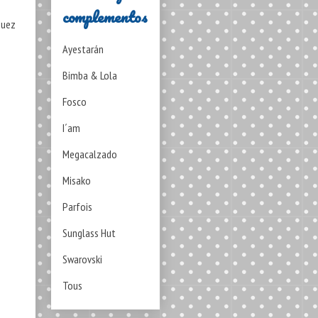
complementos
guez
Ayestarán
Bimba & Lola
Fosco
I´am
Megacalzado
Misako
Parfois
Sunglass Hut
Swarovski
Tous