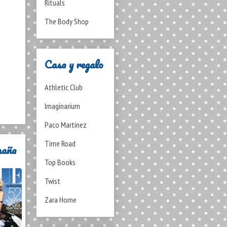
Rituals
The Body Shop
Casa y regalo
Athletic Club
Imaginarium
Paco Martínez
Time Road
paña
Top Books
Twist
Zara Home