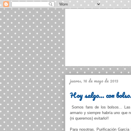
jueves, 16 de mayo de 2013
Hoy salgo... con bolso
Somos fans de los bolsos... Las 
armario y siempre habría uno que n
(ni queremos) evitarlo!!
Para nosotras, Purificación García