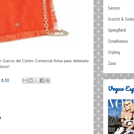
Sacoor
Scotch & Soda
Springfield
Stradivarius
Styling
n García del Centro Comercial Artea para deleitarte
Zara
olsos!
n
8:30
Vogue Es
o